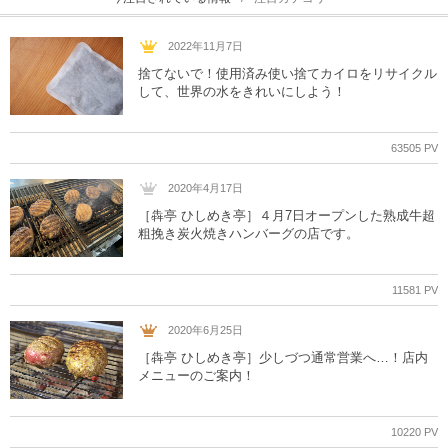
2022年11月7日
捨てないで！使用済み使い捨てカイロをリサイクル
して、世界の水をきれいにしよう！
63505 PV
2020年4月17日
［犇亭 ひしめき亭］４月7日オープンした熟成牛超
粗挽き炭火焼きハンバーグの店です。
11581 PV
2020年6月25日
［犇亭 ひしめき亭］少しづつ通常営業へ…！店内
メニューのご案内！
10220 PV