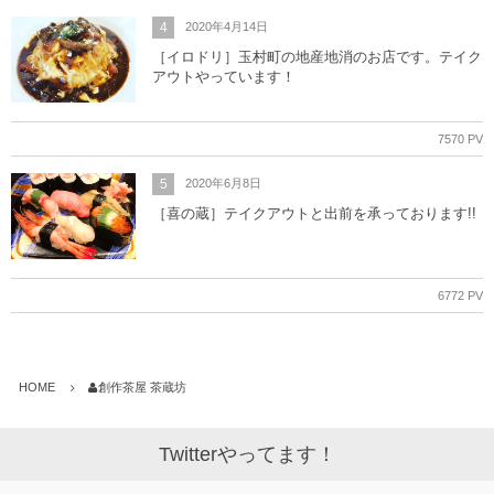
4
2020年4月14日
［イロドリ］玉村町の地産地消のお店です。テイク
アウトやっています！
7570 PV
5
2020年6月8日
［喜の蔵］テイクアウトと出前を承っております!!
6772 PV
HOME
創作茶屋 茶蔵坊
Twitterやってます！