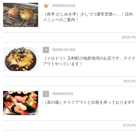
2020年6月25日
［犇亭 ひしめき亭］少しづつ通常営業へ…！店内
メニューのご案内！
10220 PV
4
2020年4月14日
［イロドリ］玉村町の地産地消のお店です。テイク
アウトやっています！
7572 PV
5
2020年6月8日
［喜の蔵］テイクアウトと出前を承っております!!
6774 PV