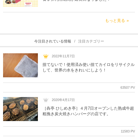
もっと見る
今注目されている情報
注目カテゴリー
2022年11月7日
捨てないで！使用済み使い捨てカイロをリサイクル
して、世界の水をきれいにしよう！
63507 PV
2020年4月17日
［犇亭 ひしめき亭］４月7日オープンした熟成牛超
粗挽き炭火焼きハンバーグの店です。
11583 PV