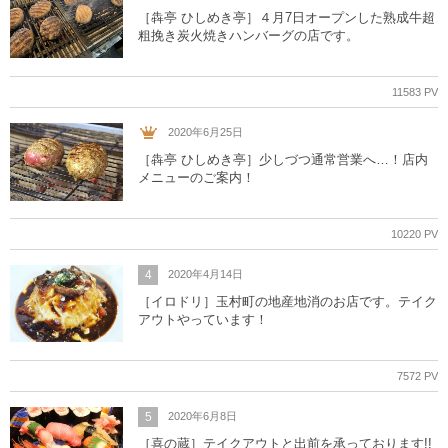
［犇亭 ひしめき亭］４月7日オープンした熟成牛超
粗挽き炭火焼きハンバーグの店です。
11583 PV
2020年6月25日
［犇亭 ひしめき亭］少しづつ通常営業へ…！店内
メニューのご案内！
10220 PV
4
2020年4月14日
［イロドリ］玉村町の地産地消のお店です。テイク
アウトやっています！
7572 PV
5
2020年6月8日
［喜の蔵］テイクアウトと出前を承っております!!