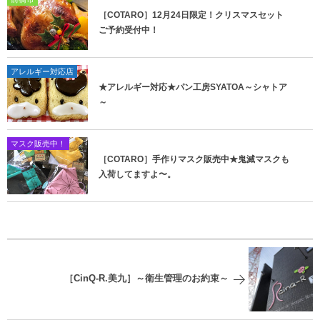
［COTARO］12月24日限定！クリスマスセット
ご予約受付中！
アレルギー対応店
★アレルギー対応★パン工房SYATOA～シャトア
～
マスク販売中！
［COTARO］手作りマスク販売中★鬼滅マスクも
入荷してますよ〜。
［CinQ-R.美九］～衛生管理のお約束～