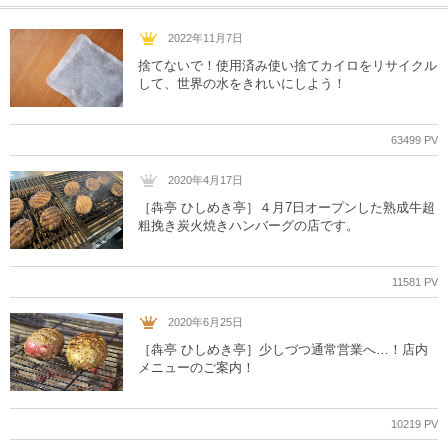
2022年11月7日
捨てないで！使用済み使い捨てカイロをリサイクル
して、世界の水をきれいにしよう！
63499 PV
2020年4月17日
［犇亭 ひしめき亭］４月7日オープンした熟成牛超
粗挽き炭火焼きハンバーグの店です。
11581 PV
2020年6月25日
［犇亭 ひしめき亭］少しづつ通常営業へ…！店内
メニューのご案内！
10219 PV