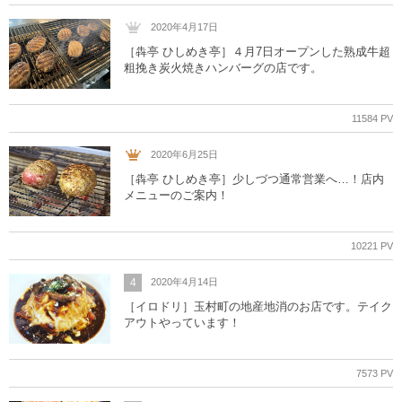
2020年4月17日
［犇亭 ひしめき亭］４月7日オープンした熟成牛超
粗挽き炭火焼きハンバーグの店です。
11584 PV
2020年6月25日
［犇亭 ひしめき亭］少しづつ通常営業へ…！店内
メニューのご案内！
10221 PV
4
2020年4月14日
［イロドリ］玉村町の地産地消のお店です。テイク
アウトやっています！
7573 PV