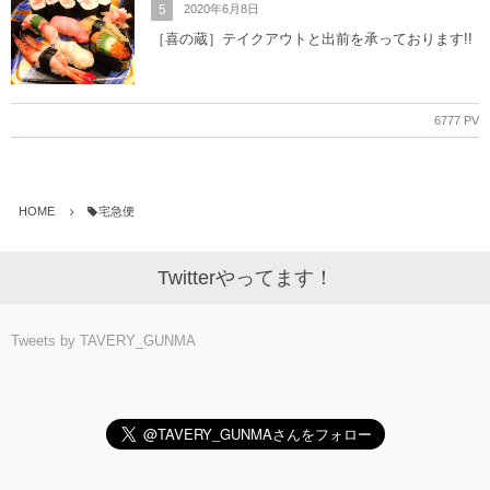
5
2020年6月8日
［喜の蔵］テイクアウトと出前を承っております!!
6777 PV
HOME
宅急便
Twitterやってます！
Tweets by TAVERY_GUNMA