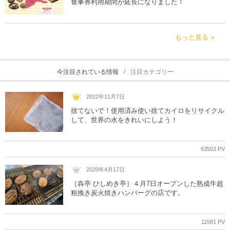
食事券利用期間が延長になりました！
もっと見る
今注目されている情報
注目カテゴリー
2022年11月7日
捨てないで！使用済み使い捨てカイロをリサイクル
して、世界の水をきれいにしよう！
63503 PV
2020年4月17日
［犇亭 ひしめき亭］４月7日オープンした熟成牛超
粗挽き炭火焼きハンバーグの店です。
11581 PV