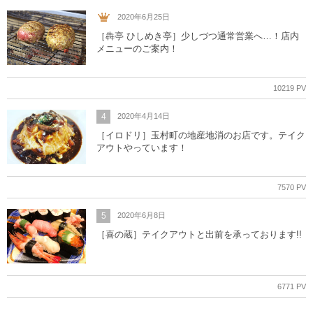
2020年6月25日
［犇亭 ひしめき亭］少しづつ通常営業へ…！店内
メニューのご案内！
10219 PV
4
2020年4月14日
［イロドリ］玉村町の地産地消のお店です。テイク
アウトやっています！
7570 PV
5
2020年6月8日
［喜の蔵］テイクアウトと出前を承っております!!
6771 PV