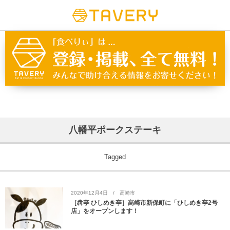
八幡平ポークステーキ
Tagged
2020年12月4日
高崎市
［犇亭 ひしめき亭］高崎市新保町に「ひしめき亭2号
店」をオープンします！