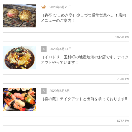
2020年6月25日
［犇亭 ひしめき亭］少しづつ通常営業へ…！店内
メニューのご案内！
10220 PV
4
2020年4月14日
［イロドリ］玉村町の地産地消のお店です。テイク
アウトやっています！
7570 PV
5
2020年6月8日
［喜の蔵］テイクアウトと出前を承っております!!
6772 PV