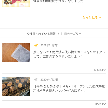
食事券利用期間が延長になりました！
もっと見る
今注目されている情報
注目カテゴリー
2022年11月7日
捨てないで！使用済み使い捨てカイロをリサイクル
して、世界の水をきれいにしよう！
63505 PV
2020年4月17日
［犇亭 ひしめき亭］４月7日オープンした熟成牛超
粗挽き炭火焼きハンバーグの店です。
11581 PV