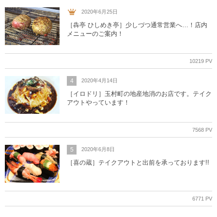
2020年6月25日
［犇亭 ひしめき亭］少しづつ通常営業へ…！店内
メニューのご案内！
10219 PV
4
2020年4月14日
［イロドリ］玉村町の地産地消のお店です。テイク
アウトやっています！
7568 PV
5
2020年6月8日
［喜の蔵］テイクアウトと出前を承っております!!
6771 PV