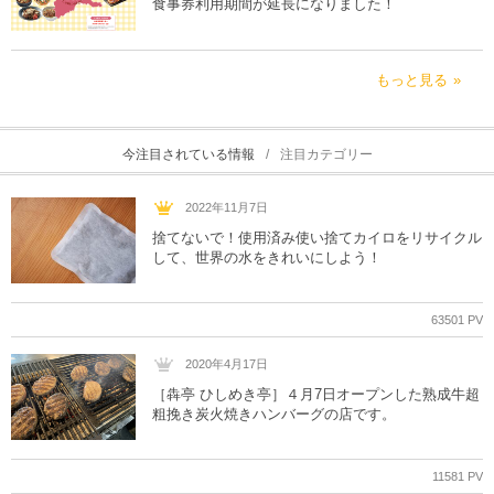
食事券利用期間が延長になりました！
もっと見る
今注目されている情報
注目カテゴリー
2022年11月7日
捨てないで！使用済み使い捨てカイロをリサイクル
して、世界の水をきれいにしよう！
63501 PV
2020年4月17日
［犇亭 ひしめき亭］４月7日オープンした熟成牛超
粗挽き炭火焼きハンバーグの店です。
11581 PV