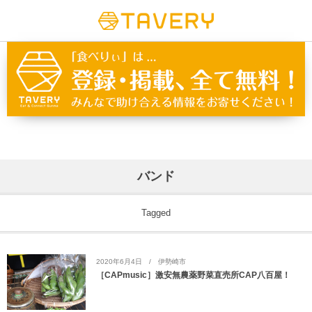
バンド
Tagged
2020年6月4日
伊勢崎市
［CAPmusic］激安無農薬野菜直売所CAP八百屋！