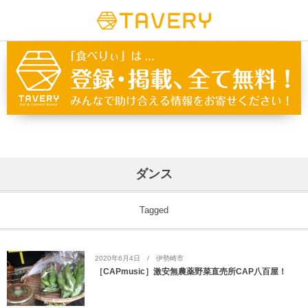
ダンス
Tagged
2020年6月4日
伊勢崎市
［CAPmusic］激安無農薬野菜直売所CAP八百屋！