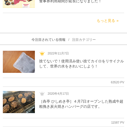
食事券利用期間が延長になりました！
もっと見る
今注目されている情報
注目カテゴリー
2022年11月7日
捨てないで！使用済み使い捨てカイロをリサイクル
して、世界の水をきれいにしよう！
63520 PV
2020年4月17日
［犇亭 ひしめき亭］４月7日オープンした熟成牛超
粗挽き炭火焼きハンバーグの店です。
11587 PV