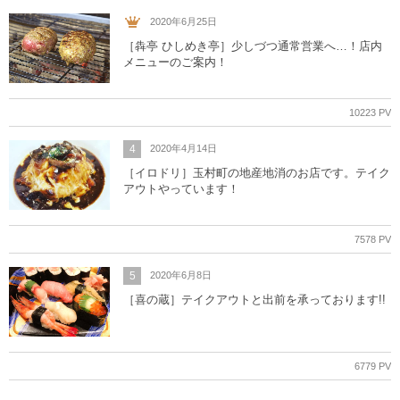
2020年6月25日
［犇亭 ひしめき亭］少しづつ通常営業へ…！店内
メニューのご案内！
10223 PV
4
2020年4月14日
［イロドリ］玉村町の地産地消のお店です。テイク
アウトやっています！
7578 PV
5
2020年6月8日
［喜の蔵］テイクアウトと出前を承っております!!
6779 PV