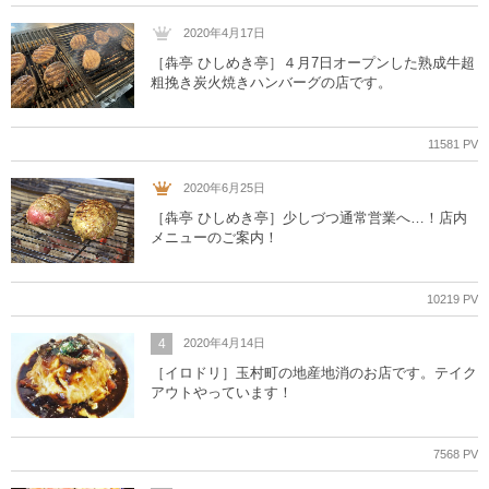
2020年4月17日
［犇亭 ひしめき亭］４月7日オープンした熟成牛超
粗挽き炭火焼きハンバーグの店です。
11581 PV
2020年6月25日
［犇亭 ひしめき亭］少しづつ通常営業へ…！店内
メニューのご案内！
10219 PV
4
2020年4月14日
［イロドリ］玉村町の地産地消のお店です。テイク
アウトやっています！
7568 PV