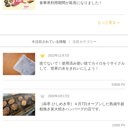
食事券利用期間が延長になりました！
もっと見る
今注目されている情報
注目カテゴリー
2022年11月7日
捨てないで！使用済み使い捨てカイロをリサイクル
して、世界の水をきれいにしよう！
63506 PV
2020年4月17日
［犇亭 ひしめき亭］４月7日オープンした熟成牛超
粗挽き炭火焼きハンバーグの店です。
11582 PV