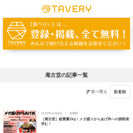
庵古堂の記事一覧
並べ替え
2020年10月9日
吉岡町
［庵古堂］総重量2kg！メガ盛りからあげ丼への挑戦者
求む！