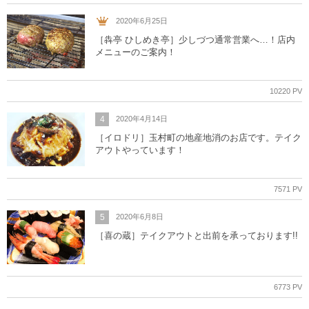
2020年6月25日
［犇亭 ひしめき亭］少しづつ通常営業へ…！店内
メニューのご案内！
10220 PV
4
2020年4月14日
［イロドリ］玉村町の地産地消のお店です。テイク
アウトやっています！
7571 PV
5
2020年6月8日
［喜の蔵］テイクアウトと出前を承っております!!
6773 PV