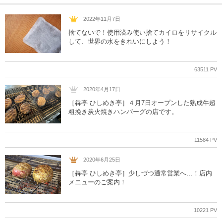
2022年11月7日
捨てないで！使用済み使い捨てカイロをリサイクル
して、世界の水をきれいにしよう！
63511 PV
2020年4月17日
［犇亭 ひしめき亭］４月7日オープンした熟成牛超
粗挽き炭火焼きハンバーグの店です。
11584 PV
2020年6月25日
［犇亭 ひしめき亭］少しづつ通常営業へ…！店内
メニューのご案内！
10221 PV