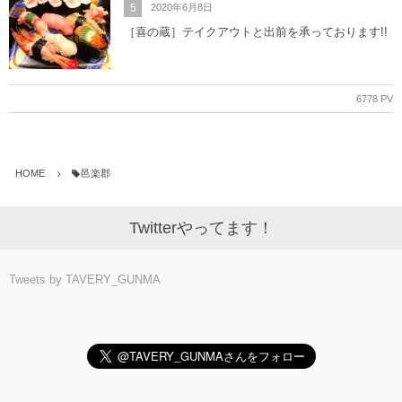
5
2020年6月8日
［喜の蔵］テイクアウトと出前を承っております!!
6778 PV
HOME
邑楽郡
Twitterやってます！
Tweets by TAVERY_GUNMA