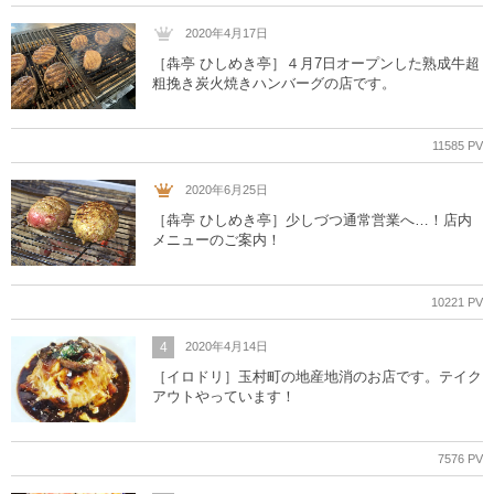
2020年4月17日
［犇亭 ひしめき亭］４月7日オープンした熟成牛超
粗挽き炭火焼きハンバーグの店です。
11585 PV
2020年6月25日
［犇亭 ひしめき亭］少しづつ通常営業へ…！店内
メニューのご案内！
10221 PV
4
2020年4月14日
［イロドリ］玉村町の地産地消のお店です。テイク
アウトやっています！
7576 PV