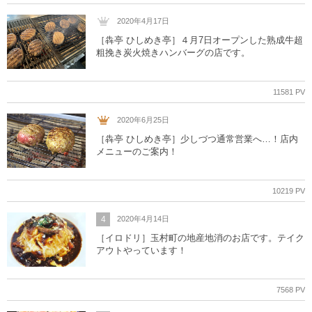
2020年4月17日
［犇亭 ひしめき亭］４月7日オープンした熟成牛超
粗挽き炭火焼きハンバーグの店です。
11581 PV
2020年6月25日
［犇亭 ひしめき亭］少しづつ通常営業へ…！店内
メニューのご案内！
10219 PV
4
2020年4月14日
［イロドリ］玉村町の地産地消のお店です。テイク
アウトやっています！
7568 PV