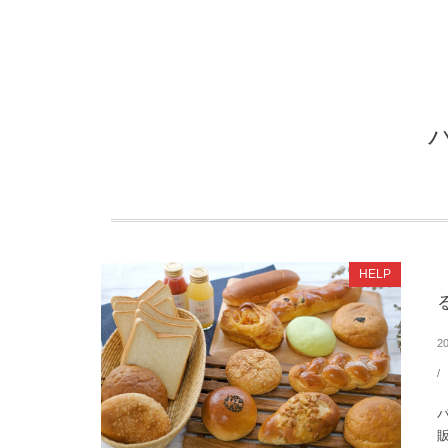
HELP
2