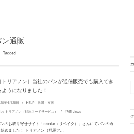
パン通販
Tagged
［トリアノン］当社のパンが通信販売でも購入でき
るようになりました！
020年4月28日
HELP！救済・支援
by
トリアノン（群馬フードサービス）
4765 views
パンのお取り寄せサイト「rebake（リベイク）」さんにてパンの通
販始めました！ トリアノン（群馬フ...