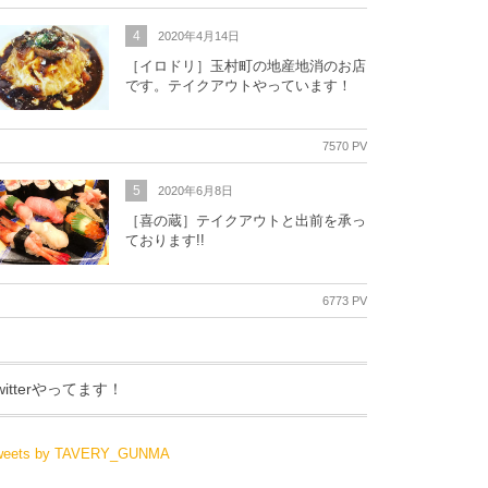
4
2020年4月14日
［イロドリ］玉村町の地産地消のお店
です。テイクアウトやっています！
7570 PV
5
2020年6月8日
［喜の蔵］テイクアウトと出前を承っ
ております!!
6773 PV
witterやってます！
weets by TAVERY_GUNMA