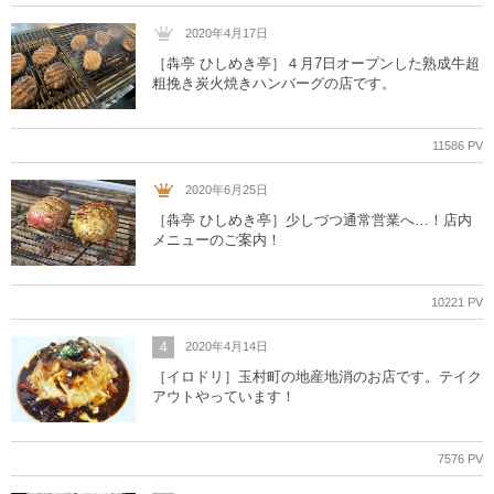
2020年4月17日
［犇亭 ひしめき亭］４月7日オープンした熟成牛超
粗挽き炭火焼きハンバーグの店です。
11586 PV
2020年6月25日
［犇亭 ひしめき亭］少しづつ通常営業へ…！店内
メニューのご案内！
10221 PV
4
2020年4月14日
［イロドリ］玉村町の地産地消のお店です。テイク
アウトやっています！
7576 PV